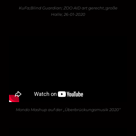
KuFa;Blind Guardian; ZOO AID art gerecht.;große
Halle; 26-01-2020
Mondo Mashup auf der „Überbrückungsmusik 2020“